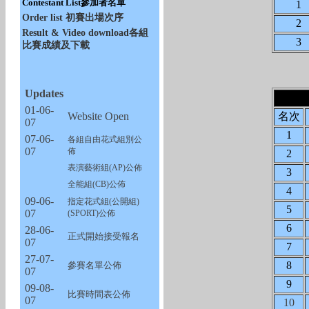
Contestant List參加者名單
1
Order list 初賽出場次序
2
Result & Video download各組
3
比賽成績及下載
Updates
01-06-
Website Open
名次
07
1
07-06-
各組自由花式組別公
07
佈
2
表演藝術組(AP)公佈
3
全能組(CB)公佈
4
09-06-
指定花式組(公開組)
5
07
(SPORT)公佈
6
28-06-
正式開始接受報名
07
7
27-07-
8
參賽名單公佈
07
9
09-08-
比賽時間表公佈
07
10