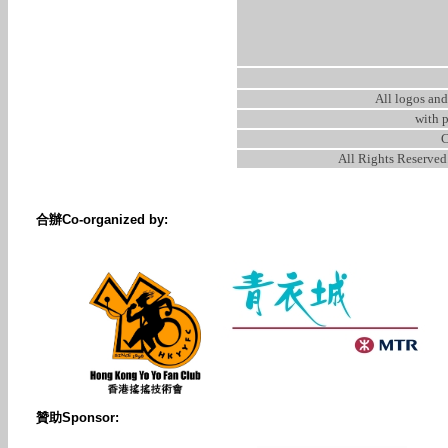
All logos and
with 
C
All Rights Reserved
合辦Co-organized by:
贊助Sponsor: