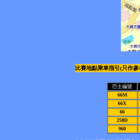
比賽地點乘車指引(只作參
巴士編號
66M
66X
66
258D
960