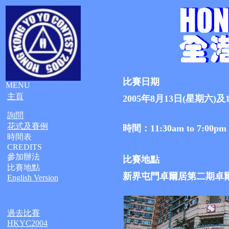
比賽日期
MENU
主頁
2005年8月13日(星期六)及
詢問
花式及賽例
時間：11:30am to 7:00pm
時間表
CREDITS
參加辦法
比賽地點
比賽地點
新界屯門卓爾居第二期卓
English Version
過去比賽
HKYC2004