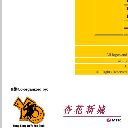
All logos and
with p
C
All Rights Reserved
合辦Co-organized by: